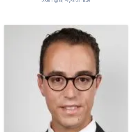
b.kerling[at]fwg-alumni.de