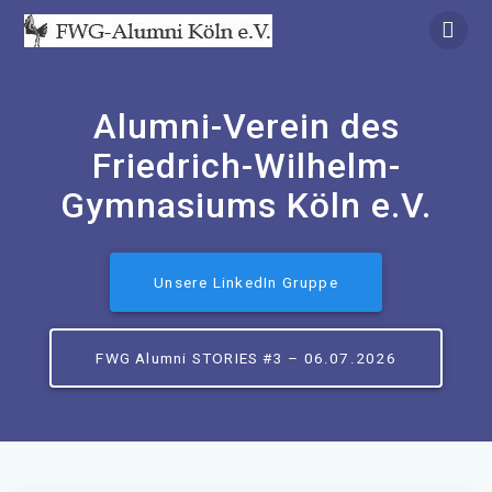
Zum
Inhalt
springen
Alumni-Verein des
Friedrich-Wilhelm-
Gymnasiums Köln e.V.
Unsere LinkedIn Gruppe
FWG Alumni STORIES #3 – 06.07.2026