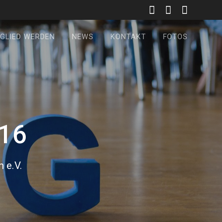
GLIED WERDEN
NEWS
KONTAKT
FOTOS
16
 e.V.