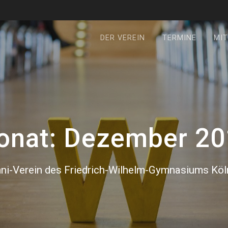
DER VEREIN
TERMINE
MIT
onat:
Dezember 20
ni-Verein des Friedrich-Wilhelm-Gymnasiums Köln