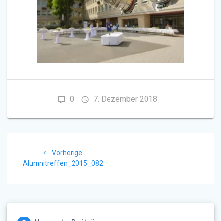
0
7. Dezember 2018
Beitragsnavigation
Vorheriger
Vorherige:
Beitrag:
Alumnitreffen_2015_082