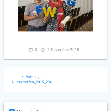
0
7. Dezember 2018
Beitragsnavigation
Vorheriger
Vorherige:
Beitrag:
Alumnitreffen_2015_234