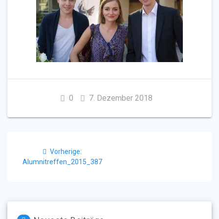
0
7. Dezember 2018
Beitragsnavigation
Vorheriger
Vorherige:
Beitrag:
Alumnitreffen_2015_387