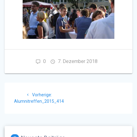
0
7. Dezember 2018
Beitragsnavigation
Vorheriger
Vorherige:
Beitrag:
Alumnitreffen_2015_414