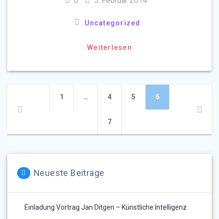
0
5. Februar 2014
Uncategorized
Weiterlesen
Beitragsnavigation
Seite
Seite
Seite
Seite
1
…
4
5
6
Seite
7
Neueste Beiträge
Einladung Vortrag Jan Ditgen – Künstliche Intelligenz