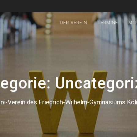
DER VEREIN
TERMINE
MIT
egorie:
Uncategori
ni-Verein des Friedrich-Wilhelm-Gymnasiums Köln