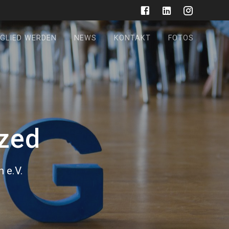
GLIED WERDEN
NEWS
KONTAKT
FOTOS
zed
 e.V.