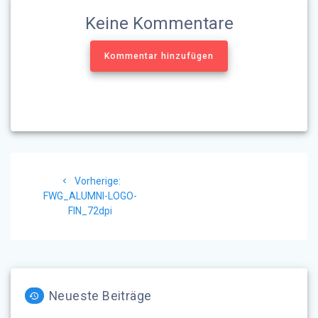
Keine Kommentare
Kommentar hinzufügen
Beitragsnavigation
Vorheriger
Vorherige:
Beitrag:
FWG_ALUMNI-LOGO-
FIN_72dpi
Neueste Beiträge